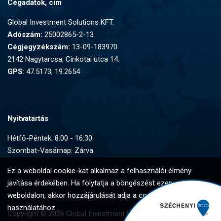
Cégadatok, cím
Global Investment Solutions KFT.
Adószám:
25002865-2-13
Cégjegyzékszám:
13-09-183970
2142 Nagytarcsa, Cinkotai utca 14.
GPS
: 47.5173, 19.2654
Nyitvatartás
Hétfő-Péntek: 8:00 - 16:30
Szombat-Vasárnap: Zárva
Ez a weboldal cookie-kat alkalmaz a felhasználói élmény
javítása érdekében. Ha folytatja a böngészést ezen a
weboldalon, akkor hozzájárulását adja a cookie-k
Főoldal
Rólunk
Kapcsolat
ÁSZF
Tájékoztató
használatához.
Copyright © 2026 Global Investment Solutions Kft.