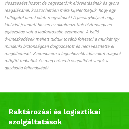
visszaesést hozott de cégvezetőnk előrelátásának és gyors
reagálásának köszönhetően mára kijelenthetjük, hogy egy
kollégától sem kellett megválnunk! A járványhelyzet nagy
kihívást jelentett hiszen az alkalmazottak biztonsága és
egészsége volt a legfontosabb szempont. A kellő
óvintézkedések mellett tudtuk tovább folytatni a munkát így
mindenki biztonságban dolgozhatott és nem veszítette el
megélhetését. Szerencsére a legnehezebb időszakot magunk
mögött tudhatjuk és még erősebb csapatként várjuk a
gazdaság fellendülését.
Raktározási és logisztikai
szolgáltatások