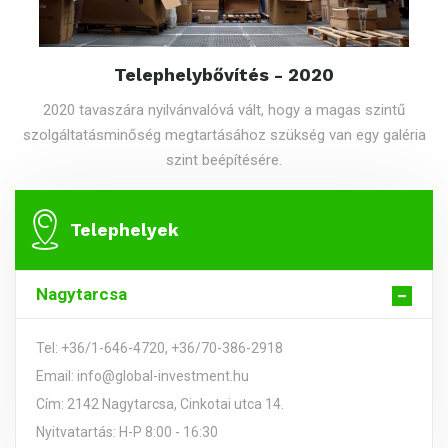
Telephelybővítés - 2020
2020 tavaszára nyilvánvalóvá vált, hogy a magas szintű
szolgáltatásminőség megtartásához szükség van egy galéria
szint beépítésére.
Telephelyek
Nagytarcsa
Tel: +36/1-646-4720, +36/70-386-2918
Email: info@global-investment.hu
Cím: 2142 Nagytarcsa, Cinkotai utca 14.
Nyitvatartás: H-P 8:00 - 16:30