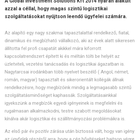
A Global Investment Solutions Kft 2014 nyarán alakult
azzal a céllal, hogy magas szintű logisztikai
szolgáltatásokat nyújtson leendő ügyfelei számára.
Az alapító egy nagy szakmai tapasztalattal rendelkező, fiatal,
dinamikus és megbízható vállalkozó, aki az évek alatt sikeresen
állította fel profi csapatát akikkel mára kiforrott
kapcsolatrendszert épített ki és méltán tölti be helyét az
üzletviteli, vezetési tanácsadás és logisztikai ágazatban is.
Nagytarcsai irodánkban több nyelvet beszélő ( Angol, német,
román, magyar) tapasztalt és sikerorientált kollégák állnak
rendelkezésre, hogy megbízóink mindig a legmagasabb szintű
szolgáltatásminőséget kaphassák. Szolgáltatásainkkal
igyekszünk a megbízók egyedi igényeinek is megfelelni és
rugalmasan alkalmazkodni, testre szabott megoldásokat
kínálva akár logisztikai és szállítmányozási problémáikra is.
Az első pár év pozitív zárása után biztossá vált, hogy van igény
az ügyfelek részéről arra, hogy a cég bővítéseket hajtson végre