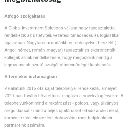
Átfogó szolgáltatás
A Global Investment Solutions vállalat nagy tapasztalattal
rendelkezik az üzletviteli, vezetési tanácsadás és logisztikai
ágazatban. Nagytarcsai irodánkban több nyelvet beszélő (
Angol, német, román, magyar) tapasztalt és sikerorientált
kollégák állnak rendelkezésre, hogy megbízóink mindig a
legmagasabb szintű szolgáltatásminőséget kaphassák.
A termékei biztonságban
Válallatunk 2016 óta saját telephellyel rendelkezik, amelyet
2020-ban tovább bővítettünk, reagálva a növekvő igényekre. A
telephelyünkön mind a raktározást - polcos, vagy állványos
megoldással - mind a teljes spektrumot lefedő árukezelést,
komissiózást, címkézést, dobozolást meg tudjuk oldani
partnereink számára.