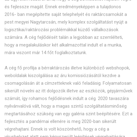
és fejlessze magát. Ennek eredményeképpen a tulajdonos
2016- ban megépítette saját telephelyét és raktárcsarnokát a
pest megyei Nagytarcsán, mely komplex szolgáltatást nyújt a
logisztikai/raktározási problémákkal küzdő vállalkozások
számára. A cég fejlődését talán a legjobban az szemlélteti,
hogy a megalakuláskor két alkalmazottal indult el a munka,
mára viszont már 14 főt foglalkoztatunk.
A cég fő profilja a bérraktározás illetve különböző webshopok,
weboldalak kiszolgálása az áru komissiózásától kezdve a
csomagolásán át a címzetteknek való feladásig. Folyamatosan
sikerült növelni az itt dolgozók illetve az eszközök, gépjárművek
számát, így rohamos fejlődésnek indult a cég. 2020 tavaszára
nyilvánvalóvá vált, hogy a magas szintű szolgáltatásminőség
megtartásához szükség van egy galéria szint beépítésére. Ezt a
fejlesztés a pandémai ellenére is meg 2020-ban sikerült
végrehajtani. Ennek is volt köszönhető, hogy a cég a
vírushelyzet alatt sem kényszerült leépítések végrehajtására.