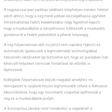
A nagytarcsai ipari parkban található telephelyen minden feltétel
adott ahhoz, hogy a cég minél jobban kiszolgálhassa ügyfeleit.
Infrastruktúrája fejlett, kialakításakor nagy figyelmet kapott,
hogy a munkavállalók is kényelmesen tölthessék a munkaidőt,
gondolva itt a fedett parkolóktól a pihenő helyiségig.
A cég folyamatosan időt és pénzt nem sajnálva fejleszt és
automatizál, igyekszünk a legmodernebb technológiákkal
felszerelni raktárunkat így biztosítva azt, hogy az iparágban már
kiharcolt helyünket nemcsak fentartsuk de előrébb is
léphessünk.
Kollégáink folyamatosan képzik magukat amelyhez mi
támogatást is nyújtunk hiszen legfontosabb célunk a fluktuáció
kiküszöbölése, hogy egy összetartó csapattal építhessük a
cég és a munkavállalók jövőjét.
A koronavírus járvány mint mindenhol, a cégünknél is