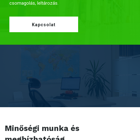
csomagolás, l
eltározás.
Kapcsolat
Minőségi munka és
megbízhatóság