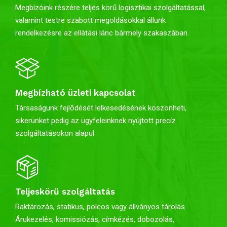
Megbízóink részére teljes körű logisztikai szolgáltatással,
valamint testre szabott megoldásokkal állunk
rendelkezésre az ellátási lánc bármely szakaszában.
Megbízható üzleti kapcsolat
Társaságunk fejlődését lelkesedésének köszönheti,
sikerünket pedig az ügyfeleinknek nyújtott precíz
szolgáltatásokon alapul
Teljeskörű szolgáltatás
Raktározás, statikus, polcos vagy állványos tárolás.
Árukezelés, k
omissiózás, c
ímkézés, d
obozolás,